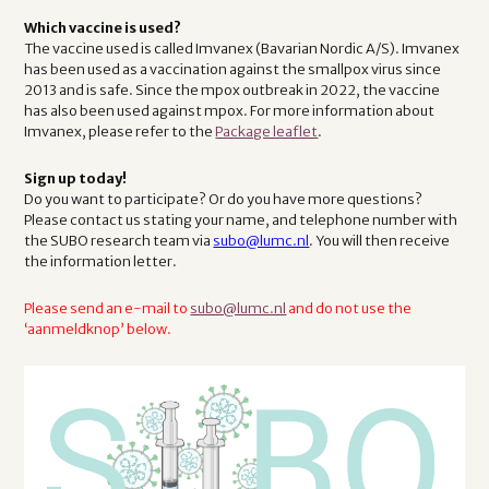
Which vaccine is used?
The vaccine used is called Imvanex (Bavarian Nordic A/S). Imvanex
has been used as a vaccination against the smallpox virus since
2013 and is safe. Since the mpox outbreak in 2022, the vaccine
has also been used against mpox. For more information about
Imvanex, please refer to the
Package leaflet
.
Sign up today!
Do you want to participate? Or do you have more questions?
Please contact us stating your name, and telephone number with
the SUBO research team via
subo@lumc.nl
. You will then receive
the information letter.
Please send an e-mail to
subo@lumc.nl
and do not use the
‘aanmeldknop’ below.