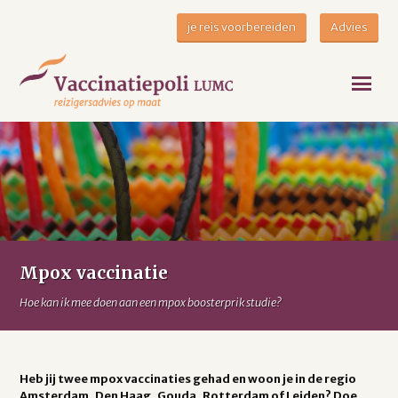
je reis voorbereiden
Advies
Mpox vaccinatie
Hoe kan ik mee doen aan een mpox boosterprik studie?
Heb jij twee mpox vaccinaties gehad en woon je in de regio
Amsterdam, Den Haag, Gouda, Rotterdam of Leiden? Doe