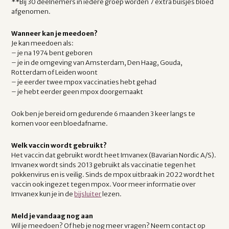
**Bij 30 deelnemers in iedere groep worden 7 extra buisjes bloed
afgenomen.
Wanneer kan je meedoen?
Je kan meedoen als:
– je na 1974 bent geboren
– je in de omgeving van Amsterdam, Den Haag, Gouda,
Rotterdam of Leiden woont
– je eerder twee mpox vaccinaties hebt gehad
– je hebt eerder geen mpox doorgemaakt
Ook ben je bereid om gedurende 6 maanden 3 keer langs te
komen voor een bloedafname.
Welk vaccin wordt gebruikt?
Het vaccin dat gebruikt wordt heet Imvanex (Bavarian Nordic A/S).
Imvanex wordt sinds 2013 gebruikt als vaccinatie tegen het
pokkenvirus en is veilig. Sinds de mpox uitbraak in 2022 wordt het
vaccin ook ingezet tegen mpox. Voor meer informatie over
Imvanex kun je in de
bijsluiter
lezen.
Meld je vandaag nog aan
Wil je meedoen? Of heb je nog meer vragen? Neem contact op