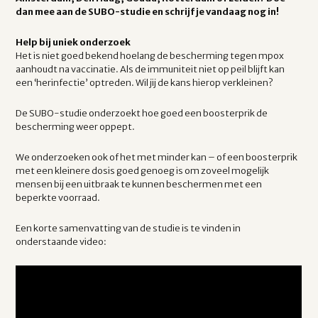
dan mee aan de SUBO-studie en schrijf je vandaag nog in!
Help bij uniek onderzoek
Het is niet goed bekend hoelang de bescherming tegen mpox
aanhoudt na vaccinatie. Als de immuniteit niet op peil blijft kan
een ‘herinfectie’ optreden. Wil jij de kans hierop verkleinen?
De SUBO-studie onderzoekt hoe goed een boosterprik de
bescherming weer oppept.
We onderzoeken ook of het met minder kan – of een boosterprik
met een kleinere dosis goed genoeg is om zoveel mogelijk
mensen bij een uitbraak te kunnen beschermen met een
beperkte voorraad.
Een korte samenvatting van de studie is te vinden in
onderstaande video: