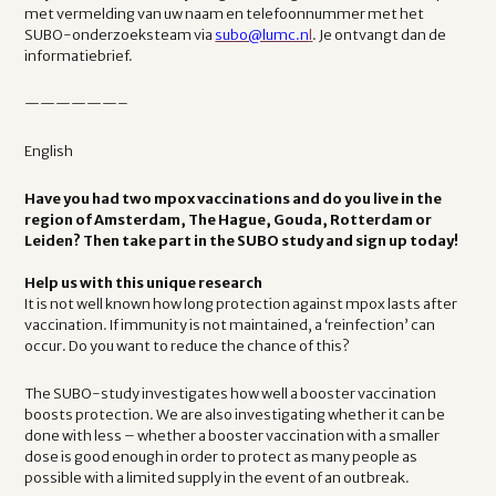
met vermelding van uw naam en telefoonnummer met het
SUBO-onderzoeksteam via
subo@lumc.n
l
. Je ontvangt dan de
informatiebrief.
——————–
English
Have you had two mpox vaccinations and do you live in the
region of Amsterdam, The Hague, Gouda, Rotterdam or
Leiden? Then take part in the SUBO study and sign up today!
Help us with this unique research
It is not well known how long protection against mpox lasts after
vaccination. If immunity is not maintained, a ‘reinfection’ can
occur. Do you want to reduce the chance of this?
The SUBO-study investigates how well a booster vaccination
boosts protection. We are also investigating whether it can be
done with less – whether a booster vaccination with a smaller
dose is good enough in order to protect as many people as
possible with a limited supply in the event of an outbreak.