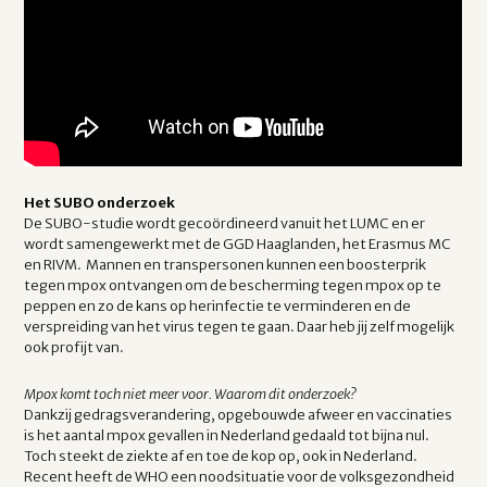
Het SUBO onderzoek
De SUBO-studie wordt gecoördineerd vanuit het LUMC en er
wordt samengewerkt met de GGD Haaglanden, het Erasmus MC
en RIVM. Mannen en transpersonen kunnen een boosterprik
tegen mpox ontvangen om de bescherming tegen mpox op te
peppen en zo de kans op herinfectie te verminderen en de
verspreiding van het virus tegen te gaan. Daar heb jij zelf mogelijk
ook profijt van.
Mpox komt toch niet meer voor. Waarom dit onderzoek?
Dankzij gedragsverandering, opgebouwde afweer en vaccinaties
is het aantal mpox gevallen in Nederland gedaald tot bijna nul.
Toch steekt de ziekte af en toe de kop op, ook in Nederland.
Recent heeft de WHO een noodsituatie voor de volksgezondheid