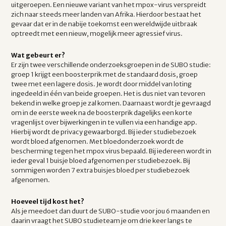
uitgeroepen. Een nieuwe variant van het mpox-virus verspreidt
zich naar steeds meer landen van Afrika. Hierdoor bestaat het
gevaar dat er in de nabije toekomst een wereldwijde uitbraak
optreedt met een nieuw, mogelijk meer agressief virus.
Wat gebeurt er?
Er zijn twee verschillende onderzoeksgroepen in de SUBO studie:
groep 1 krijgt een boosterprik met de standaard dosis, groep
twee met een lagere dosis. Je wordt door middel van loting
ingedeeld in één van beide groepen. Het is dus niet van tevoren
bekend in welke groep je zal komen. Daarnaast wordt je gevraagd
om in de eerste week na de boosterprik dagelijks een korte
vragenlijst over bijwerkingen in te vullen via een handige app.
Hierbij wordt de privacy gewaarborgd. Bij ieder studiebezoek
wordt bloed afgenomen. Met bloedonderzoek wordt de
bescherming tegen het mpox virus bepaald. Bij iedereen wordt in
ieder geval 1 buisje bloed afgenomen per studiebezoek. Bij
sommigen worden 7 extra buisjes bloed per studiebezoek
afgenomen.
Hoeveel tijd kost het?
Als je meedoet dan duurt de SUBO-studie voor jou 6 maanden en
daarin vraagt het SUBO studieteam je om drie keer langs te