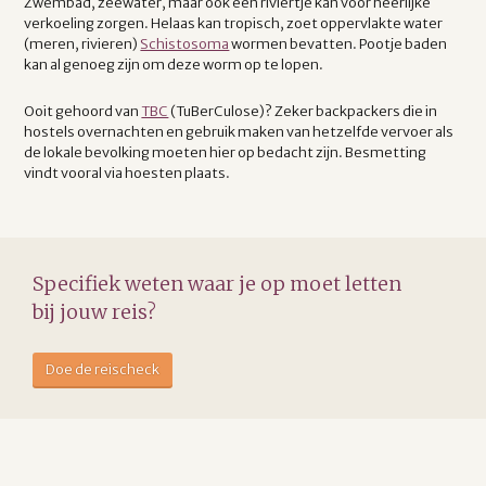
Zwembad, zeewater, maar ook een riviertje kan voor heerlijke
verkoeling zorgen. Helaas kan tropisch, zoet oppervlakte water
(meren, rivieren)
Schistosoma
wormen bevatten. Pootje baden
kan al genoeg zijn om deze worm op te lopen.
Ooit gehoord van
TBC
(TuBerCulose)? Zeker backpackers die in
hostels overnachten en gebruik maken van hetzelfde vervoer als
de lokale bevolking moeten hier op bedacht zijn. Besmetting
vindt vooral via hoesten plaats.
Specifiek weten waar je op moet letten
bij jouw reis?
Doe de reischeck