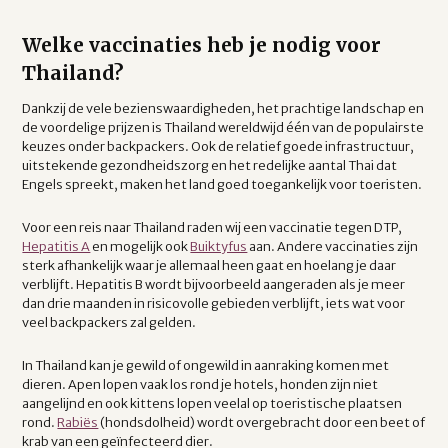
Welke vaccinaties heb je nodig voor
Thailand?
Dankzij de vele bezienswaardigheden, het prachtige landschap en
de voordelige prijzen is Thailand wereldwijd één van de populairste
keuzes onder backpackers. Ook de relatief goede infrastructuur,
uitstekende gezondheidszorg en het redelijke aantal Thai dat
Engels spreekt, maken het land goed toegankelijk voor toeristen.
Voor een reis naar Thailand raden wij een vaccinatie tegen DTP,
Hepatitis A
en mogelijk ook
Buiktyfus
aan. Andere vaccinaties zijn
sterk afhankelijk waar je allemaal heen gaat en hoelang je daar
verblijft. Hepatitis B wordt bijvoorbeeld aangeraden als je meer
dan drie maanden in risicovolle gebieden verblijft, iets wat voor
veel backpackers zal gelden.
In Thailand kan je gewild of ongewild in aanraking komen met
dieren. Apen lopen vaak los rond je hotels, honden zijn niet
aangelijnd en ook kittens lopen veelal op toeristische plaatsen
rond.
Rabiës
(hondsdolheid) wordt overgebracht door een beet of
krab van een geïnfecteerd dier.