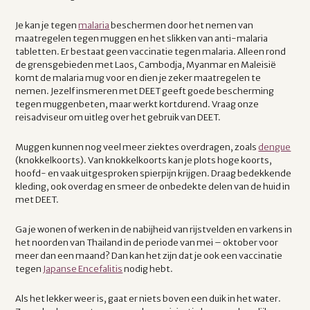
Je kan je tegen
malaria
beschermen door het nemen van
maatregelen tegen muggen en het slikken van anti-malaria
tabletten. Er bestaat geen vaccinatie tegen malaria. Alleen rond
de grensgebieden met Laos, Cambodja, Myanmar en Maleisië
komt de malaria mug voor en dien je zeker maatregelen te
nemen. Jezelf insmeren met DEET geeft goede bescherming
tegen muggenbeten, maar werkt kortdurend. Vraag onze
reisadviseur om uitleg over het gebruik van DEET.
Muggen kunnen nog veel meer ziektes overdragen, zoals
dengue
(knokkelkoorts). Van knokkelkoorts kan je plots hoge koorts,
hoofd- en vaak uitgesproken spierpijn krijgen. Draag bedekkende
kleding, ook overdag en smeer de onbedekte delen van de huid in
met DEET.
Ga je wonen of werken in de nabijheid van rijstvelden en varkens in
het noorden van Thailand in de periode van mei – oktober voor
meer dan een maand? Dan kan het zijn dat je ook een vaccinatie
tegen
Japanse Encefalitis
nodig hebt.
Als het lekker weer is, gaat er niets boven een duik in het water.