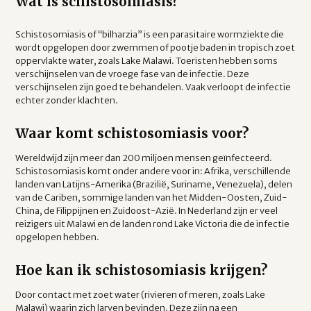
Wat is schistosomiasis?
Schistosomiasis of “bilharzia” is een parasitaire wormziekte die
wordt opgelopen door zwemmen of pootje baden in tropisch zoet
oppervlakte water, zoals Lake Malawi. Toeristen hebben soms
verschijnselen van de vroege fase van de infectie. Deze
verschijnselen zijn goed te behandelen. Vaak verloopt de infectie
echter zonder klachten.
Waar komt schistosomiasis voor?
Wereldwijd zijn meer dan 200 miljoen mensen geïnfecteerd.
Schistosomiasis komt onder andere voor in: Afrika, verschillende
landen van Latijns-Amerika (Brazilië, Suriname, Venezuela), delen
van de Cariben, sommige landen van het Midden-Oosten, Zuid-
China, de Filippijnen en Zuidoost-Azië. In Nederland zijn er veel
reizigers uit Malawi en de landen rond Lake Victoria die de infectie
opgelopen hebben.
Hoe kan ik schistosomiasis krijgen?
Door contact met zoet water (rivieren of meren, zoals Lake
Malawi) waarin zich larven bevinden. Deze zijn na een