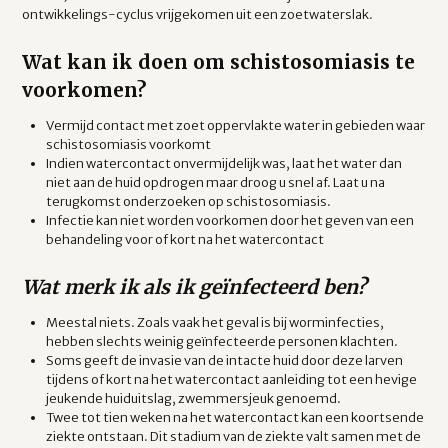
ontwikkelings-cyclus vrijgekomen uit een zoetwaterslak.
Wat kan ik doen om schistosomiasis te
voorkomen?
Vermijd contact met zoet oppervlakte water in gebieden waar
schistosomiasis voorkomt
Indien watercontact onvermijdelijk was, laat het water dan
niet aan de huid opdrogen maar droog u snel af. Laat u na
terugkomst onderzoeken op schistosomiasis.
Infectie kan niet worden voorkomen door het geven van een
behandeling voor of kort na het watercontact
Wat merk ik als ik geïnfecteerd ben?
Meestal niets. Zoals vaak het geval is bij worminfecties,
hebben slechts weinig geïnfecteerde personen klachten.
Soms geeft de invasie van de intacte huid door deze larven
tijdens of kort na het watercontact aanleiding tot een hevige
jeukende huiduitslag, zwemmersjeuk genoemd.
Twee tot tien weken na het watercontact kan een koortsende
ziekte ontstaan. Dit stadium van de ziekte valt samen met de