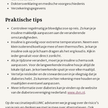
Doktersverklaring en medische voorgeschiedenis
Verzekeringsgegevens
Praktische tips
Controleer regelmatig je bloedglucose op reis. Zo kan je je
insuline makkelijk aanpassen aan de veranderende
omstandigheden.
Insuline is gevoelig voor extreme temperaturen. Neem een
klein isolerend koeltasje mee of een thermosfles. Je kan je
insuline ook op je lichaam dragen als het erg koud is. Kijk in
ieder geval uit voor direct zonlicht.
Als je tijdzone verandert, moet je je insuline schema ook
aanpassen. Voor de langwerkende insuline hou je altijd de
lokale tijd aan. Je kortwerkende spuit je voor elke maaltijd.
Vertel je reisleider en de stewardessen in je vliegtuig dat je
diabetes hebt. Zo kunnen ze hier rekening mee houden en je
maaltijden eventueel aanpassen.
Meer informatie over diabetes kan je vinden op de website
van de diabetesvereniging nederland:
www.dvn.nl
.
Op de vaccinatiepoli LUMC adviseren we je graag over de risico’s
van je reis en denken we met je mee over alternatieven. Ook