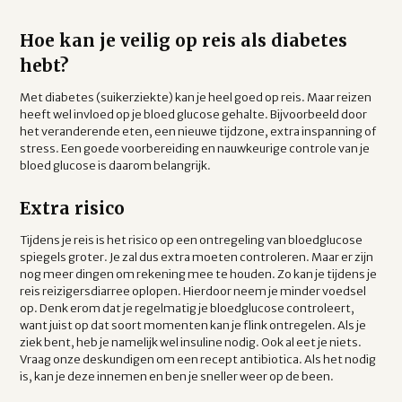
Hoe kan je veilig op reis als diabetes
hebt?
Met diabetes (suikerziekte) kan je heel goed op reis. Maar reizen
heeft wel invloed op je bloed glucose gehalte. Bijvoorbeeld door
het veranderende eten, een nieuwe tijdzone, extra inspanning of
stress. Een goede voorbereiding en nauwkeurige controle van je
bloed glucose is daarom belangrijk.
Extra risico
Tijdens je reis is het risico op een ontregeling van bloedglucose
spiegels groter. Je zal dus extra moeten controleren. Maar er zijn
nog meer dingen om rekening mee te houden. Zo kan je tijdens je
reis reizigersdiarree oplopen. Hierdoor neem je minder voedsel
op. Denk erom dat je regelmatig je bloedglucose controleert,
want juist op dat soort momenten kan je flink ontregelen. Als je
ziek bent, heb je namelijk wel insuline nodig. Ook al eet je niets.
Vraag onze deskundigen om een recept antibiotica. Als het nodig
is, kan je deze innemen en ben je sneller weer op de been.