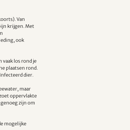
oorts). Van
ijn krijgen. Met
en
leding, ook
 vaak los rond je
che plaatsen rond.
nfecteerd dier.
zeewater, maar
 zoet oppervlakte
 genoeg zijn om
de mogelijke