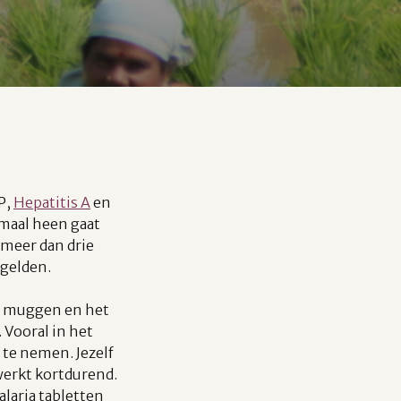
P,
Hepatitis A
en
lemaal heen gaat
e meer dan drie
 gelden.
 muggen en het
 Vooral in het
 te nemen. Jezelf
erkt kortdurend.
laria tabletten