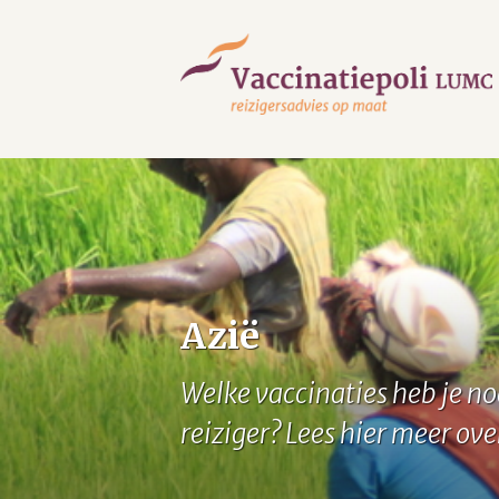
Azië
Welke vaccinaties heb je no
reiziger? Lees hier meer ov