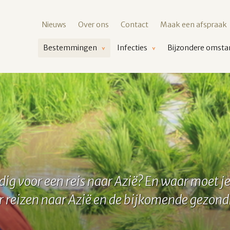
Nieuws
Over ons
Contact
Maak een afspraak
Bestemmingen
Infecties
Bijzondere omst
dig voor een reis naar Azië? En waar moet je
er reizen naar Azië en de bijkomende gezondh