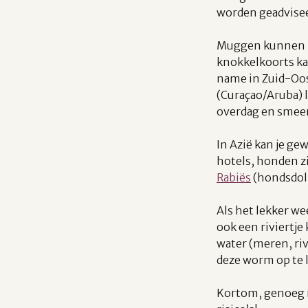
worden geadvise
Muggen kunnen n
knokkelkoorts kan
name in Zuid-Oos
(Curaçao/Aruba) 
overdag en smeer
In Azië kan je ge
hotels, honden zi
Rabiës
(hondsdolh
Als het lekker we
ook een riviertje
water (meren, ri
deze worm op te 
Kortom, genoeg r