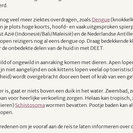
erd.
og veel meer ziektes overdragen, zoals
Dengue
(knokkelk
 je plots hoge koorts, hoofd- en vaak uitgesproken spierp
t Azië (Indonesië/Bali/Maleisië) en de Nederlandse Antill
lopen reizigers nog al eens dengue op. Draag bedekkende k
 de onbedekte delen van de huid in met DEET.
wild of ongewild in aanraking komen met dieren. Apen lopen
jn niet aangelijnd en ook kittens lopen veelal op toeristis
eid) wordt overgebracht door een beet of krab van een geï
er is, gaat er niets boven een duik in het water. Zwembad, 
 kan voor heerlijke verkoeling zorgen. Helaas kan tropisch,
vieren)
Schistosoma
wormen bevatten. Pootje baden kan al
lopen.
edenen om je vooraf aan de reis te laten informeren over 