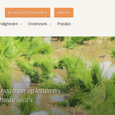
je reis voorbereiden
Advies
andigheden
Onderzoek
Prijslijst
 nog meer op letten als
eidsrisico's.