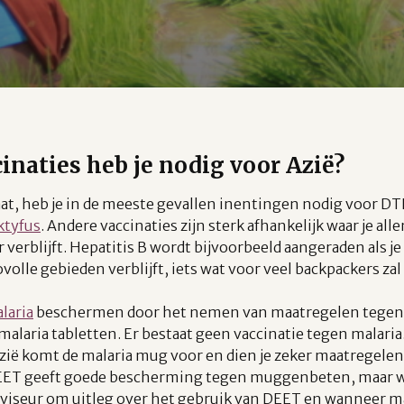
inaties heb je nodig voor Azië?
gaat, heb je in de meeste gevallen inentingen nodig voor DT
ktyfus
. Andere vaccinaties zijn sterk afhankelijk waar je al
r verblijft. Hepatitis B wordt bijvoorbeeld aangeraden als j
volle gebieden verblijft, iets wat voor veel backpackers zal
laria
beschermen door het nemen van maatregelen tegen
malaria tabletten. Er bestaat geen vaccinatie tegen malaria.
zië komt de malaria mug voor en dien je zeker maatregelen
ET geeft goede bescherming tegen muggenbeten, maar w
dviseur om uitleg over het gebruik van DEET en wanneer ma