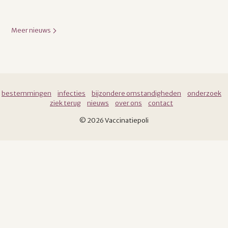
Meer nieuws
bestemmingen
infecties
bijzondere omstandigheden
onderzoek
ziek terug
nieuws
over ons
contact
© 2026 Vaccinatiepoli