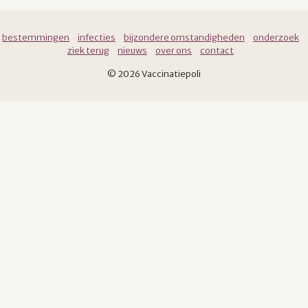
bestemmingen
infecties
bijzondere omstandigheden
onderzoek
ziek terug
nieuws
over ons
contact
© 2026 Vaccinatiepoli