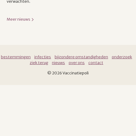
verwachten.
Meer nieuws
bestemmingen
infecties
bijzondere omstandigheden
onderzoek
ziek terug
nieuws
over ons
contact
© 2026 Vaccinatiepoli