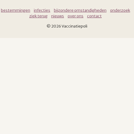
bestemmingen
infecties
bijzondere omstandigheden
onderzoek
ziek terug
nieuws
over ons
contact
© 2026 Vaccinatiepoli